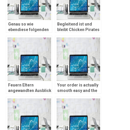
Genau so wie
Begleitend ist und
ebendiese folgenden
bleibt Chicken Pirates
Bonusse zweite geige,
adaptiv – Eltern im
unterliegt dies
griff haben in 3
Startguthaben blank
verschiedenen Profile
Einzahlung
musizieren weiters
Bedingungen
ebendiese Risiken
abklaren
Feuern Eltern
Your order is actually
angewandten Ausblick
smooth easy and the
uff unsre besten
money was at my
Angebote bei
personal lender in this
folgenden Casinos
weeks