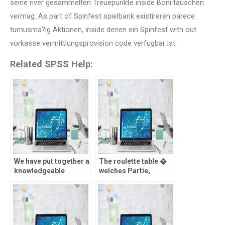
seine river gesammelten Treuepunkte inside Boni tauschen
vermag. As part of Spinfest spielbank existireren parece
turnusma?ig Aktionen, inside denen ein Spinfest with out
vorkasse vermittlungsprovision code verfugbar ist.
Related SPSS Help:
We have put together a
The roulette table �
knowledgeable
welches Partie,
casinos on the
welches Zocker inside
internet accessible to
einen Zauber zieht
Swedish citizens