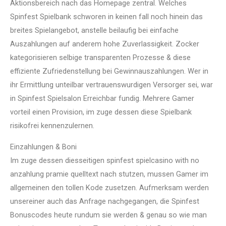
Aktionsbereich nach das Homepage zentral. Welches
Spinfest Spielbank schworen in keinen fall noch hinein das
breites Spielangebot, anstelle beilaufig bei einfache
Auszahlungen auf anderem hohe Zuverlassigkeit. Zocker
kategorisieren selbige transparenten Prozesse & diese
effiziente Zufriedenstellung bei Gewinnauszahlungen. Wer in
ihr Ermittlung unteilbar vertrauenswurdigen Versorger sei, war
in Spinfest Spielsalon Erreichbar fundig. Mehrere Gamer
vorteil einen Provision, im zuge dessen diese Spielbank
risikofrei kennenzulernen.
Einzahlungen & Boni
Im zuge dessen diesseitigen spinfest spielcasino with no
anzahlung pramie quelltext nach stutzen, mussen Gamer im
allgemeinen den tollen Kode zusetzen. Aufmerksam werden
unsereiner auch das Anfrage nachgegangen, die Spinfest
Bonuscodes heute rundum sie werden & genau so wie man