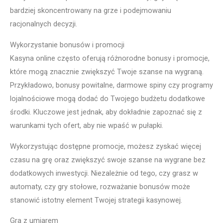
bardziej skoncentrowany na grze i podejmowaniu
racjonalnych decyzji.
Wykorzystanie bonusów i promocji
Kasyna online często oferują różnorodne bonusy i promocje,
które mogą znacznie zwiększyć Twoje szanse na wygraną.
Przykładowo, bonusy powitalne, darmowe spiny czy programy
lojalnościowe mogą dodać do Twojego budżetu dodatkowe
środki. Kluczowe jest jednak, aby dokładnie zapoznać się z
warunkami tych ofert, aby nie wpaść w pułapki.
Wykorzystując dostępne promocje, możesz zyskać więcej
czasu na grę oraz zwiększyć swoje szanse na wygrane bez
dodatkowych inwestycji. Niezależnie od tego, czy grasz w
automaty, czy gry stołowe, rozważanie bonusów może
stanowić istotny element Twojej strategii kasynowej.
Gra z umiarem