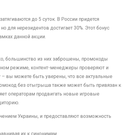
затягиваются до 5 суток. В России придется
но для нерезидентов достигает 30%. Этот бонус
амках данной акции.
ко, большинство из них заброшены, промокоды
вном режиме, контент-менеджеры проверяют и
 – вы можете быть уверены, что все актуальные
ромокод без отыгрыша также может быть привязан к
яет операторам продвигать новые игровые
диторию.
лючением Украины, и предоставляют возможность
равнивая их к синонимам.