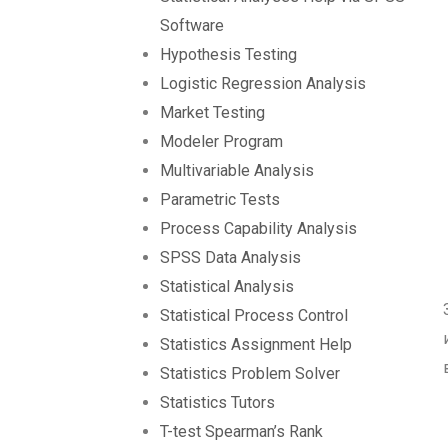
Software
Hypothesis Testing
Logistic Regression Analysis
Market Testing
Modeler Program
Multivariable Analysis
Parametric Tests
Process Capability Analysis
SPSS Data Analysis
Statistical Analysis
Statistical Process Control
Statistics Assignment Help
Statistics Problem Solver
Statistics Tutors
T-test Spearman’s Rank