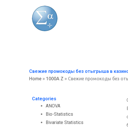
Skip
to
content
Свежие промокоды без отыгрыша в казин
Home
»
1000A Z
»
Свежие промокоды без от
Categories
ANOVA
Bio-Statistics
Bivariate Statistics