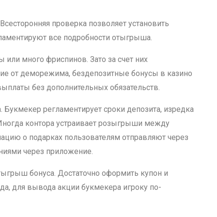
 Всесторонняя проверка позволяет установить
гламентируют все подробности отыгрыша.
или много фриспинов. Зато за счет них
ичие от деморежима, бездепозитные бонусы в казино
ыплаты без дополнительных обязательств.
 Букмекер регламентирует сроки депозита, изредка
Иногда контора устраивает розыгрыши между
ацию о подарках пользователям отправляют через
ниями через приложение.
тыгрыш бонуса. Достаточно оформить купон и
вда, для вывода акции букмекера игроку по-