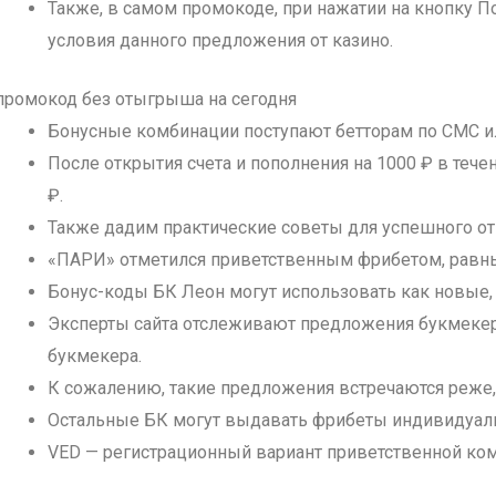
Также, в самом промокоде, при нажатии на кнопку По
условия данного предложения от казино.
промокод без отыгрыша на сегодня
Бонусные комбинации поступают бетторам по СМС или
После открытия счета и пополнения на 1000 ₽ в тече
₽.
Также дадим практические советы для успешного о
«ПАРИ» отметился приветственным фрибетом, равны
Бонус-коды БК Леон могут использовать как новые, 
Эксперты сайта отслеживают предложения букмекер
букмекера.
К сожалению, такие предложения встречаются реже
Остальные БК могут выдавать фрибеты индивидуал
VED — регистрационный вариант приветственной ко