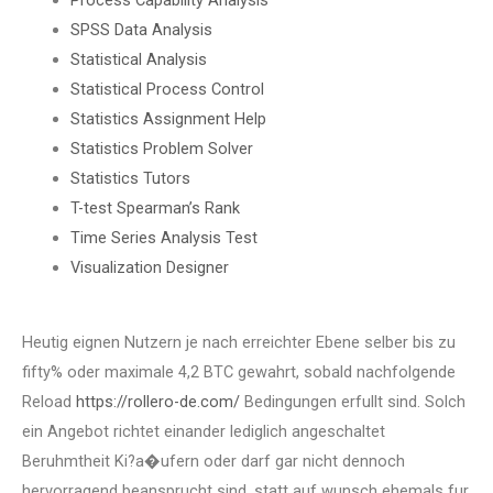
SPSS Data Analysis
Statistical Analysis
Statistical Process Control
Statistics Assignment Help
Statistics Problem Solver
Statistics Tutors
T-test Spearman’s Rank
Time Series Analysis Test
Visualization Designer
Heutig eignen Nutzern je nach erreichter Ebene selber bis zu
fifty% oder maximale 4,2 BTC gewahrt, sobald nachfolgende
Reload
https://rollero-de.com/
Bedingungen erfullt sind. Solch
ein Angebot richtet einander lediglich angeschaltet
Beruhmtheit Ki?a�ufern oder darf gar nicht dennoch
hervorragend beansprucht sind, statt auf wunsch ehemals fur