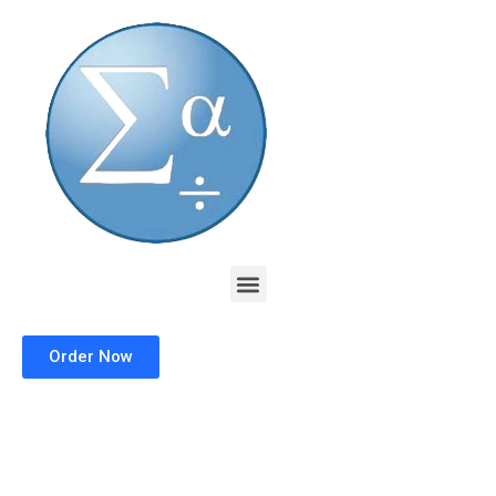
Skip
to
content
Menu
Order Now