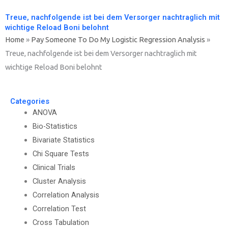
Treue, nachfolgende ist bei dem Versorger nachtraglich mit
wichtige Reload Boni belohnt
Home
»
Pay Someone To Do My Logistic Regression Analysis
»
Treue, nachfolgende ist bei dem Versorger nachtraglich mit
wichtige Reload Boni belohnt
Categories
ANOVA
Bio-Statistics
Bivariate Statistics
Chi Square Tests
Clinical Trials
Cluster Analysis
Correlation Analysis
Correlation Test
Cross Tabulation