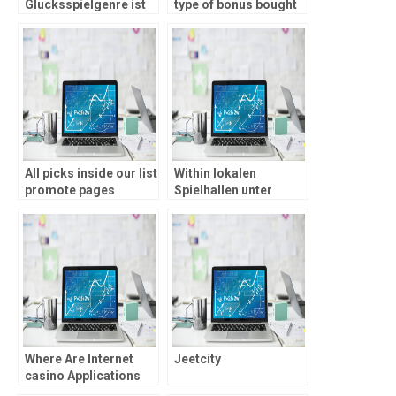
Glucksspielgenre ist
type of bonus bought
aufgebraucht das
at such gambling
Kryptowelt inside
enterprises is the
unser legale
�deposit ?10 score
Spielothekenwelt
free spins’ campaign
ubergegangen
All picks inside our list
Within lokalen
promote pages
Spielhallen unter
several percentage
anderem Casinos sie
choice, ensuring a
sind Novoline oder
knowledgeable
Hydrargyrum der
betting sense
Dauerbrenner
Where Are Internet
Jeetcity
casino Applications
Courtroom In