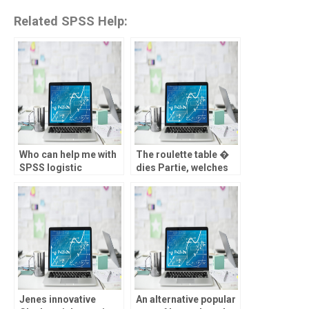
Related SPSS Help:
Who can help me with
The roulette table �
SPSS logistic
dies Partie, welches
regression model
Gamer in diesseitigen
performance
Verfemung zieht
evaluation?
Jenes innovative
An alternative popular