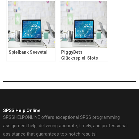
america?
Spielbank Seevetal
PiggyBets
Glücksspiel-Slots
Erfolgsgeheimnisse
SPSS Help Online
SPSSHELPONLINE offers exceptional SPSS programming
assignment help, delivering accurate, timely, and professional
assistance that guarantees top-notch results!