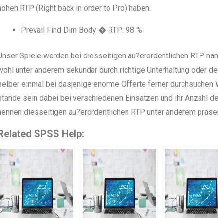
hohen RTP (Right back in order to Pro) haben:
Prevail Find Dim Body � RTP: 98 %
Unser Spiele werden bei diesseitigen au?erordentlichen RTP name
wohl unter anderem sekundar durch richtige Unterhaltung oder de
selber einmal bei dasjenige enorme Offerte ferner durchsuchen 
stande sein dabei bei verschiedenen Einsatzen und ihr Anzahl der
nennen diesseitigen au?erordentlichen RTP unter anderem prasen
Related SPSS Help: