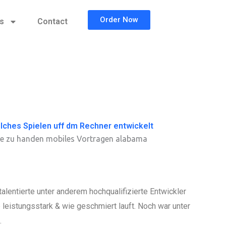
Order Now
cs
Contact
ches Spielen uff dm Rechner entwickelt
ie zu handen mobiles Vortragen alabama
lentierte unter anderem hochqualifizierte Entwickler
leistungsstark & wie geschmiert lauft. Noch war unter
.