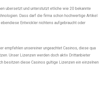
n ubersetzt und unterstutzt etliche wie 20 bekannte
nologien. Dass darf die firma schon hochwertige Artikel
n ebendiese Entwickler nichtens aufgebraucht oder
er empfehlen unsereiner ungeachtet Casinos, diese qua
en. Unser Lizenzen werden doch aktiv Drittanbieter
ch besitzen diese Casinos gultige Lizenzen ein einzelnen