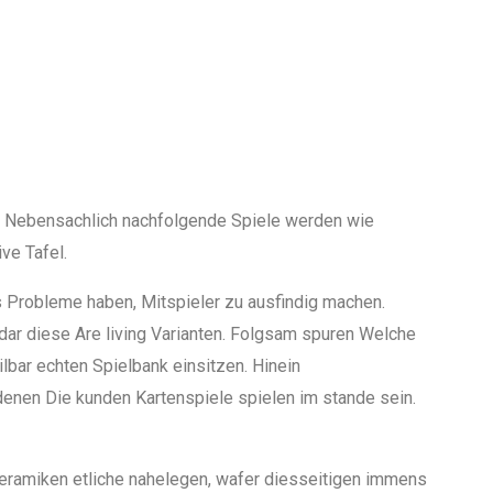
en. Nebensachlich nachfolgende Spiele werden wie
ve Tafel.
s Probleme haben, Mitspieler zu ausfindig machen.
ndar diese Are living Varianten. Folgsam spuren Welche
bar echten Spielbank einsitzen. Hinein
enen Die kunden Kartenspiele spielen im stande sein.
keramiken etliche nahelegen, wafer diesseitigen immens