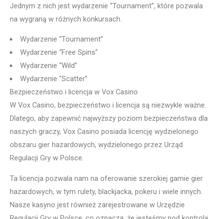
Jednym z nich jest wydarzenie “Tournament”, które pozwala
na wygraną w różnych konkursach.
Wydarzenie “Tournament”
Wydarzenie “Free Spins”
Wydarzenie “Wild”
Wydarzenie “Scatter”
Bezpieczeństwo i licencja w Vox Casino
W Vox Casino, bezpieczeństwo i licencja są niezwykle ważne.
Dlatego, aby zapewnić najwyższy poziom bezpieczeństwa dla
naszych graczy, Vox Casino posiada licencję wydzielonego
obszaru gier hazardowych, wydzielonego przez Urząd
Regulacji Gry w Polsce.
Ta licencja pozwala nam na oferowanie szerokiej gamie gier
hazardowych, w tym rulety, blackjacka, pokeru i wiele innych.
Nasze kasyno jest również zarejestrowane w Urzędzie
Regulacji Gry w Polsce, co oznacza, że jesteśmy pod kontrolą