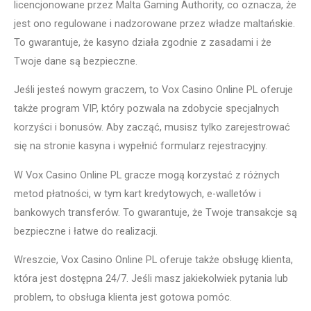
licencjonowane przez Malta Gaming Authority, co oznacza, że
jest ono regulowane i nadzorowane przez władze maltańskie.
To gwarantuje, że kasyno działa zgodnie z zasadami i że
Twoje dane są bezpieczne.
Jeśli jesteś nowym graczem, to Vox Casino Online PL oferuje
także program VIP, który pozwala na zdobycie specjalnych
korzyści i bonusów. Aby zacząć, musisz tylko zarejestrować
się na stronie kasyna i wypełnić formularz rejestracyjny.
W Vox Casino Online PL gracze mogą korzystać z różnych
metod płatności, w tym kart kredytowych, e-walletów i
bankowych transferów. To gwarantuje, że Twoje transakcje są
bezpieczne i łatwe do realizacji.
Wreszcie, Vox Casino Online PL oferuje także obsługę klienta,
która jest dostępna 24/7. Jeśli masz jakiekolwiek pytania lub
problem, to obsługa klienta jest gotowa pomóc.