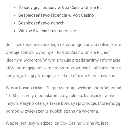
Zasady gry i bonusy w Vox Casino Online PL
Bezpieczeństwo i licencja w Vox Casino
Bezpieczeństwo danych
Witaj w świecie hazardu online
Jeśli szukasz bezpiecznego i zaufanego kasyna online, które
oferuje szeroki wybór gier, to Vox Casino Online PL jest
idealnym wyborem. W tym artykule przedstawimy informacje,
które pomagają polskim graczom zrozumieć, jak funkcjonuje
kasyno, jakie gry oferuje i jakie korzyści może oni uzyskać.
W Vox Casino Online PL gracze mogą wybrać spośród ponad
1 000 gier, w tym popularne sloty, ruletka, blackjack i wiele
innych. Kasyno oferuje także bonusy i promocje, które mogą
pomóc w zwiększeniu swoich szans na wygraną.
Ważne jest, aby wiedzieć, że Vox Casino Online PL jest