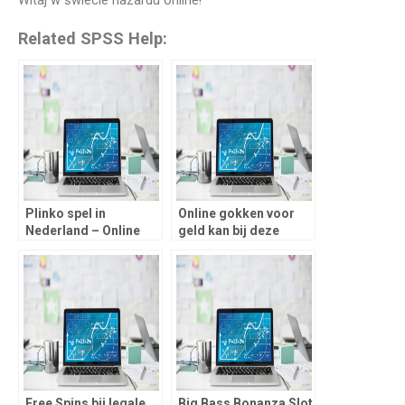
Witaj w świecie hazardu online!
Related SPSS Help:
Plinko spel in
Online gokken voor
Nederland – Online
geld kan bij deze
Сasino spel 307
casino’s
Free Spins bij legale
Big Bass Bonanza Slot