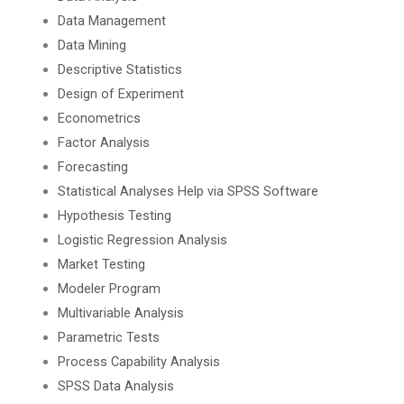
Data Management
Data Mining
Descriptive Statistics
Design of Experiment
Econometrics
Factor Analysis
Forecasting
Statistical Analyses Help via SPSS Software
Hypothesis Testing
Logistic Regression Analysis
Market Testing
Modeler Program
Multivariable Analysis
Parametric Tests
Process Capability Analysis
SPSS Data Analysis