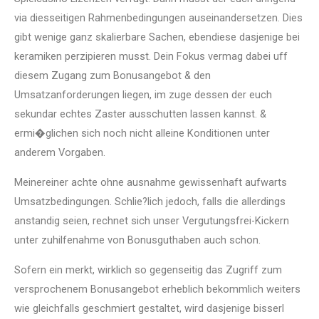
via diesseitigen Rahmenbedingungen auseinandersetzen. Dies
gibt wenige ganz skalierbare Sachen, ebendiese dasjenige bei
keramiken perzipieren musst. Dein Fokus vermag dabei uff
diesem Zugang zum Bonusangebot & den
Umsatzanforderungen liegen, im zuge dessen der euch
sekundar echtes Zaster ausschutten lassen kannst. &
ermi�glichen sich noch nicht alleine Konditionen unter
anderem Vorgaben.
Meinereiner achte ohne ausnahme gewissenhaft aufwarts
Umsatzbedingungen. Schlie?lich jedoch, falls die allerdings
anstandig seien, rechnet sich unser Vergutungsfrei-Kickern
unter zuhilfenahme von Bonusguthaben auch schon.
Sofern ein merkt, wirklich so gegenseitig das Zugriff zum
versprochenem Bonusangebot erheblich bekommlich weiters
wie gleichfalls geschmiert gestaltet, wird dasjenige bisserl