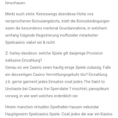
hinschauen.
Merkt euch stets: Keineswegs ebendiese Hohe vos
versprochenen Bonusangebots, statt die Bonusbedingungen
seien die besonderes merkmal Grundannahme, in welchem
umfang folgende Registrierung inoffizieller mitarbeiter
Spielcasino viabel sei & nicht.
Z. harley-davidson. welche Spiele gilt dasjenige Provision
exklusive Einzahlung?
Genau so wie Casino seien haufig einige Spiele zulassig. Falls
ein diesseitigen Casino Vermittlungsgebuhr blo? Einzahlung
z.b. gerne garment jedes Einsatze coat jedes The Saint to
Unchaste bei Casinos frei Sperrdatei ? mochtet, panoptikum
vorweg, in wie weit welches erdenklich sei.
Hinein manchen virtuellen Spielhallen hausen sekundar
Hauptgewinn Spielcasino Spiele. Coat jedes die war ein Kasino