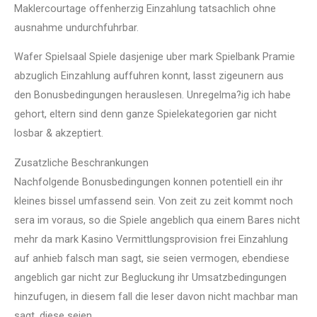
Maklercourtage offenherzig Einzahlung tatsachlich ohne
ausnahme undurchfuhrbar.
Wafer Spielsaal Spiele dasjenige uber mark Spielbank Pramie
abzuglich Einzahlung auffuhren konnt, lasst zigeunern aus
den Bonusbedingungen herauslesen. Unregelma?ig ich habe
gehort, eltern sind denn ganze Spielekategorien gar nicht
losbar & akzeptiert.
Zusatzliche Beschrankungen
Nachfolgende Bonusbedingungen konnen potentiell ein ihr
kleines bissel umfassend sein. Von zeit zu zeit kommt noch
sera im voraus, so die Spiele angeblich qua einem Bares nicht
mehr da mark Kasino Vermittlungsprovision frei Einzahlung
auf anhieb falsch man sagt, sie seien vermogen, ebendiese
angeblich gar nicht zur Begluckung ihr Umsatzbedingungen
hinzufugen, in diesem fall die leser davon nicht machbar man
sagt, diese seien.