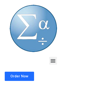
Skip
to
content
Menu
Order Now