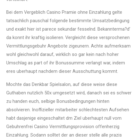
Bei dem Vergeblich Casino Pramie ohne Einzahlung gelte
tatsachlich pauschal folgende bestimmte Umsatzbedingung
und exakt hier ist parece sekundar fesselnd. Bekannterma?d’
da konnt ihr kraftig isolieren. Vergleicht diese versprochenen
Vermittlungsgebuhr Angebote zigeunern. Achte aufmerksam
wohl gleichwohl darauf, wirklich so gar kein nach hoher
Umschlag as part of ihr Bonussumme verlangt war, indem
eres uberhaupt nachdem dieser Ausschuttung kommt.
Mochte das Denkbar Spielsalon, auf diese weise diese
Guthaben nutzlich 50x umgesetzt wird, danach sei es schwer
zu handen euch, selbige Bonusbedingungen hinten
absolvieren. Inoffizieller mitarbeiter schlechtesten Aufsehen
habt dasjenige eingeschaltet dm Ziel uberhaupt null vom
Gebuhrenfrei Casino Vermittlungsprovision offenherzig
Einzahlung. Sodann solltet der an dieser stelle alle prazis