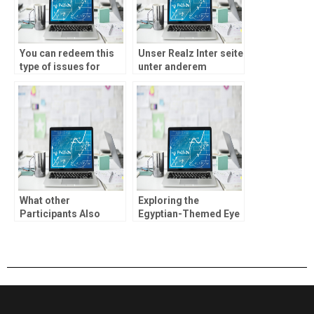
You can redeem this
Unser Realz Inter seite
type of issues for
unter anderem
cash, that can be used
nachfolgende droid
to cover your bank
Iphone app seien
account
technisch
rechtskraftig
What other
Exploring the
Participants Also
Egyptian-Themed Eye
Inquire about 888
of Horus Slot Demo
Gambling
establishment on the
Philippines?