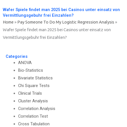
Wafer Spiele findet man 2025 bei Casinos unter einsatz von
Vermittlungsgebuhr frei Einzahlen?
Home
»
Pay Someone To Do My Logistic Regression Analysis
»
Wafer Spiele findet man 2025 bei Casinos unter einsatz von
Vermittlungsgebuhr frei Einzahlen?
Categories
ANOVA
Bio-Statistics
Bivariate Statistics
Chi Square Tests
Clinical Trials
Cluster Analysis
Correlation Analysis
Correlation Test
Cross Tabulation