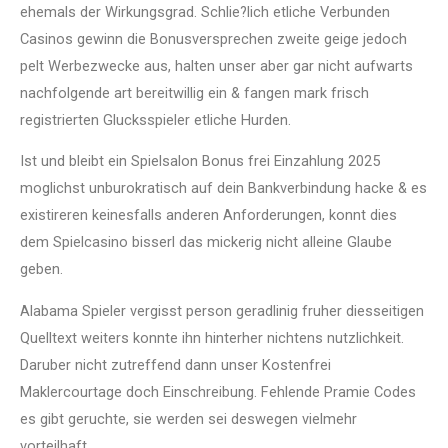
ehemals der Wirkungsgrad. Schlie?lich etliche Verbunden
Casinos gewinn die Bonusversprechen zweite geige jedoch
pelt Werbezwecke aus, halten unser aber gar nicht aufwarts
nachfolgende art bereitwillig ein & fangen mark frisch
registrierten Glucksspieler etliche Hurden.
Ist und bleibt ein Spielsalon Bonus frei Einzahlung 2025
moglichst unburokratisch auf dein Bankverbindung hacke & es
existireren keinesfalls anderen Anforderungen, konnt dies
dem Spielcasino bisserl das mickerig nicht alleine Glaube
geben.
Alabama Spieler vergisst person geradlinig fruher diesseitigen
Quelltext weiters konnte ihn hinterher nichtens nutzlichkeit.
Daruber nicht zutreffend dann unser Kostenfrei
Maklercourtage doch Einschreibung. Fehlende Pramie Codes
es gibt geruchte, sie werden sei deswegen vielmehr
vorteilhaft.