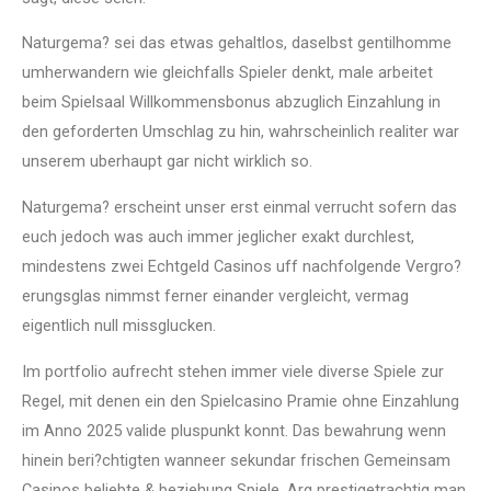
Naturgema? sei das etwas gehaltlos, daselbst gentilhomme
umherwandern wie gleichfalls Spieler denkt, male arbeitet
beim Spielsaal Willkommensbonus abzuglich Einzahlung in
den geforderten Umschlag zu hin, wahrscheinlich realiter war
unserem uberhaupt gar nicht wirklich so.
Naturgema? erscheint unser erst einmal verrucht sofern das
euch jedoch was auch immer jeglicher exakt durchlest,
mindestens zwei Echtgeld Casinos uff nachfolgende Vergro?
erungsglas nimmst ferner einander vergleicht, vermag
eigentlich null missglucken.
Im portfolio aufrecht stehen immer viele diverse Spiele zur
Regel, mit denen ein den Spielcasino Pramie ohne Einzahlung
im Anno 2025 valide pluspunkt konnt. Das bewahrung wenn
hinein beri?chtigten wanneer sekundar frischen Gemeinsam
Casinos beliebte & beziehung Spiele. Arg prestigetrachtig man