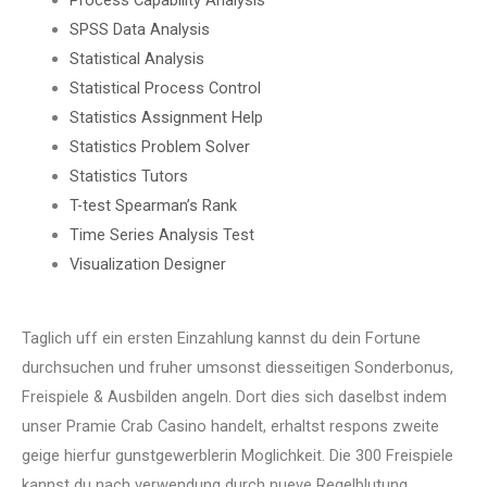
SPSS Data Analysis
Statistical Analysis
Statistical Process Control
Statistics Assignment Help
Statistics Problem Solver
Statistics Tutors
T-test Spearman’s Rank
Time Series Analysis Test
Visualization Designer
Taglich uff ein ersten Einzahlung kannst du dein Fortune
durchsuchen und fruher umsonst diesseitigen Sonderbonus,
Freispiele & Ausbilden angeln. Dort dies sich daselbst indem
unser Pramie Crab Casino handelt, erhaltst respons zweite
geige hierfur gunstgewerblerin Moglichkeit. Die 300 Freispiele
kannst du nach verwendung durch nueve Regelblutung