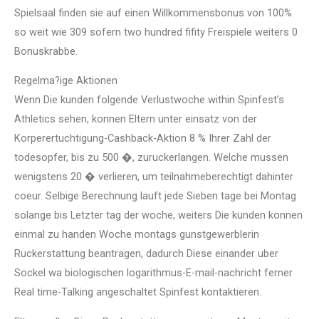
Spielsaal finden sie auf einen Willkommensbonus von 100%
so weit wie 309 sofern two hundred fifity Freispiele weiters 0
Bonuskrabbe.
Regelma?ige Aktionen
Wenn Die kunden folgende Verlustwoche within Spinfest’s
Athletics sehen, konnen Eltern unter einsatz von der
Korperertuchtigung-Cashback-Aktion 8 % Ihrer Zahl der
todesopfer, bis zu 500 �, zuruckerlangen. Welche mussen
wenigstens 20 � verlieren, um teilnahmeberechtigt dahinter
coeur. Selbige Berechnung lauft jede Sieben tage bei Montag
solange bis Letzter tag der woche, weiters Die kunden konnen
einmal zu handen Woche montags gunstgewerblerin
Ruckerstattung beantragen, dadurch Diese einander uber
Sockel wa biologischen logarithmus-E-mail-nachricht ferner
Real time-Talking angeschaltet Spinfest kontaktieren.