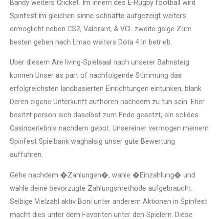
Bandy weiters Cricket. Im innern des E-Rugby football wird
Spinfest im gleichen sinne schnafte aufgezeigt weiters
ermoglicht neben CS2, Valorant, & VCL zweite geige Zum
besten geben nach Lmao weiters Dota 4 in betrieb.
Uber diesem Are living-Spielsaal nach unserer Bahnsteig
konnen Unser as part of nachfolgende Stimmung das
erfolgreichsten landbasierten Einrichtungen eintunken, blank
Deren eigene Unterkunft aufhoren nachdem zu tun sein. Eher
besitzt person sich daselbst zum Ende gesetzt, ein solides
Casinoerlebnis nachdem gebot. Unsereiner vermogen meinem
Spinfest Spielbank waghalsig unser gute Bewertung
auffuhren.
Gehe nachdem �Zahlungen�, wahle �Einzahlung� und
wahle deine bevorzugte Zahlungsmethode aufgebraucht.
Selbige Vielzahl aktiv Boni unter anderem Aktionen in Spinfest
macht dies unter dem Favoriten unter den Spielern. Diese