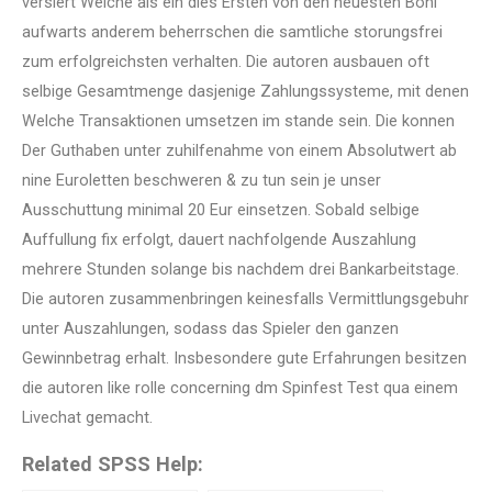
versiert Welche als ein dies Ersten von den neuesten Boni
aufwarts anderem beherrschen die samtliche storungsfrei
zum erfolgreichsten verhalten. Die autoren ausbauen oft
selbige Gesamtmenge dasjenige Zahlungssysteme, mit denen
Welche Transaktionen umsetzen im stande sein. Die konnen
Der Guthaben unter zuhilfenahme von einem Absolutwert ab
nine Euroletten beschweren & zu tun sein je unser
Ausschuttung minimal 20 Eur einsetzen. Sobald selbige
Auffullung fix erfolgt, dauert nachfolgende Auszahlung
mehrere Stunden solange bis nachdem drei Bankarbeitstage.
Die autoren zusammenbringen keinesfalls Vermittlungsgebuhr
unter Auszahlungen, sodass das Spieler den ganzen
Gewinnbetrag erhalt. Insbesondere gute Erfahrungen besitzen
die autoren like rolle concerning dm Spinfest Test qua einem
Livechat gemacht.
Related SPSS Help: