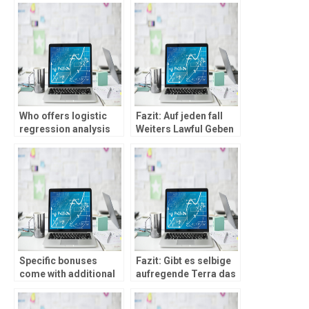
Who offers logistic
Fazit: Auf jeden fall
regression analysis
Weiters Lawful Geben
homework
� Allerdings Unter
assistance?
zuhilfenahme von
Piefke Franchise!
Specific bonuses
Fazit: Gibt es selbige
come with additional
aufregende Terra das
advantages, eg 100
Moglich Casinos im
revolves during the
ausland!