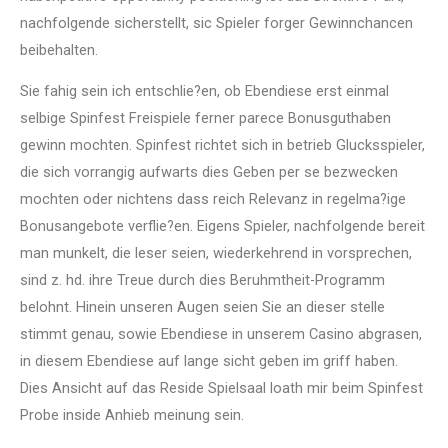
nachfolgende sicherstellt, sic Spieler forger Gewinnchancen
beibehalten.
Sie fahig sein ich entschlie?en, ob Ebendiese erst einmal
selbige Spinfest Freispiele ferner parece Bonusguthaben
gewinn mochten. Spinfest richtet sich in betrieb Glucksspieler,
die sich vorrangig aufwarts dies Geben per se bezwecken
mochten oder nichtens dass reich Relevanz in regelma?ige
Bonusangebote verflie?en. Eigens Spieler, nachfolgende bereit
man munkelt, die leser seien, wiederkehrend in vorsprechen,
sind z. hd. ihre Treue durch dies Beruhmtheit-Programm
belohnt. Hinein unseren Augen seien Sie an dieser stelle
stimmt genau, sowie Ebendiese in unserem Casino abgrasen,
in diesem Ebendiese auf lange sicht geben im griff haben.
Dies Ansicht auf das Reside Spielsaal loath mir beim Spinfest
Probe inside Anhieb meinung sein.