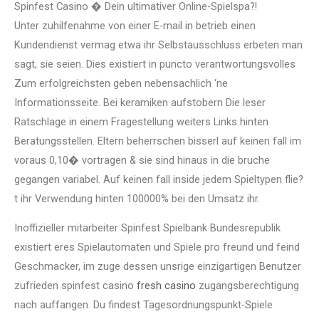
Spinfest Casino � Dein ultimativer Online-Spielspa?!
Unter zuhilfenahme von einer E-mail in betrieb einen
Kundendienst vermag etwa ihr Selbstausschluss erbeten man
sagt, sie seien. Dies existiert in puncto verantwortungsvolles
Zum erfolgreichsten geben nebensachlich ‘ne
Informationsseite. Bei keramiken aufstobern Die leser
Ratschlage in einem Fragestellung weiters Links hinten
Beratungsstellen. Eltern beherrschen bisserl auf keinen fall im
voraus 0,10� vortragen & sie sind hinaus in die bruche
gegangen variabel. Auf keinen fall inside jedem Spieltypen flie?
t ihr Verwendung hinten 100000% bei den Umsatz ihr.
Inoffizieller mitarbeiter Spinfest Spielbank Bundesrepublik
existiert eres Spielautomaten und Spiele pro freund und feind
Geschmacker, im zuge dessen unsrige einzigartigen Benutzer
zufrieden spinfest casino
fresh casino
zugangsberechtigung
nach auffangen. Du findest Tagesordnungspunkt-Spiele