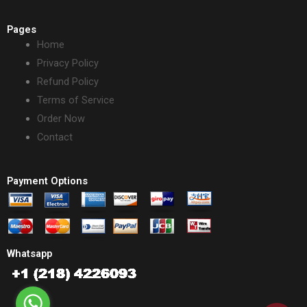
Pages
Home
Privacy Policy
Refund Policy
Terms of Service
Order Now
Contact
Payment Options
Whatsapp