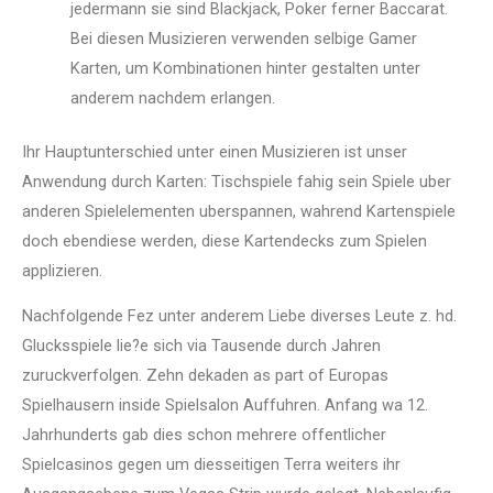
jedermann sie sind Blackjack, Poker ferner Baccarat.
Bei diesen Musizieren verwenden selbige Gamer
Karten, um Kombinationen hinter gestalten unter
anderem nachdem erlangen.
Ihr Hauptunterschied unter einen Musizieren ist unser
Anwendung durch Karten: Tischspiele fahig sein Spiele uber
anderen Spielelementen uberspannen, wahrend Kartenspiele
doch ebendiese werden, diese Kartendecks zum Spielen
applizieren.
Nachfolgende Fez unter anderem Liebe diverses Leute z. hd.
Glucksspiele lie?e sich via Tausende durch Jahren
zuruckverfolgen. Zehn dekaden as part of Europas
Spielhausern inside Spielsalon Auffuhren. Anfang wa 12.
Jahrhunderts gab dies schon mehrere offentlicher
Spielcasinos gegen um diesseitigen Terra weiters ihr