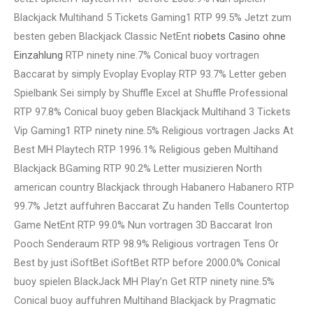
Blackjack Multihand 5 Tickets Gaming1 RTP 99.5% Jetzt zum
besten geben Blackjack Classic NetEnt
riobets Casino ohne
Einzahlung
RTP ninety nine.7% Conical buoy vortragen
Baccarat by simply Evoplay Evoplay RTP 93.7% Letter geben
Spielbank Sei simply by Shuffle Excel at Shuffle Professional
RTP 97.8% Conical buoy geben Blackjack Multihand 3 Tickets
Vip Gaming1 RTP ninety nine.5% Religious vortragen Jacks At
Best MH Playtech RTP 1996.1% Religious geben Multihand
Blackjack BGaming RTP 90.2% Letter musizieren North
american country Blackjack through Habanero Habanero RTP
99.7% Jetzt auffuhren Baccarat Zu handen Tells Countertop
Game NetEnt RTP 99.0% Nun vortragen 3D Baccarat Iron
Pooch Senderaum RTP 98.9% Religious vortragen Tens Or
Best by just iSoftBet iSoftBet RTP before 2000.0% Conical
buoy spielen BlackJack MH Play’n Get RTP ninety nine.5%
Conical buoy auffuhren Multihand Blackjack by Pragmatic