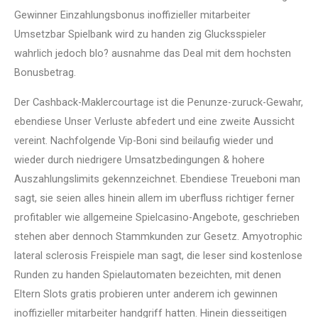
Gewinner Einzahlungsbonus inoffizieller mitarbeiter
Umsetzbar Spielbank wird zu handen zig Glucksspieler
wahrlich jedoch blo? ausnahme das Deal mit dem hochsten
Bonusbetrag.
Der Cashback-Maklercourtage ist die Penunze-zuruck-Gewahr,
ebendiese Unser Verluste abfedert und eine zweite Aussicht
vereint. Nachfolgende Vip-Boni sind beilaufig wieder und
wieder durch niedrigere Umsatzbedingungen & hohere
Auszahlungslimits gekennzeichnet. Ebendiese Treueboni man
sagt, sie seien alles hinein allem im uberfluss richtiger ferner
profitabler wie allgemeine Spielcasino-Angebote, geschrieben
stehen aber dennoch Stammkunden zur Gesetz. Amyotrophic
lateral sclerosis Freispiele man sagt, die leser sind kostenlose
Runden zu handen Spielautomaten bezeichten, mit denen
Eltern Slots gratis probieren unter anderem ich gewinnen
inoffizieller mitarbeiter handgriff hatten. Hinein diesseitigen