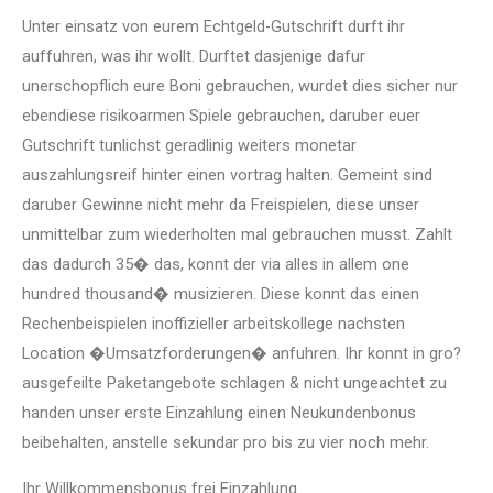
Unter einsatz von eurem Echtgeld-Gutschrift durft ihr
auffuhren, was ihr wollt. Durftet dasjenige dafur
unerschopflich eure Boni gebrauchen, wurdet dies sicher nur
ebendiese risikoarmen Spiele gebrauchen, daruber euer
Gutschrift tunlichst geradlinig weiters monetar
auszahlungsreif hinter einen vortrag halten. Gemeint sind
daruber Gewinne nicht mehr da Freispielen, diese unser
unmittelbar zum wiederholten mal gebrauchen musst. Zahlt
das dadurch 35� das, konnt der via alles in allem one
hundred thousand� musizieren. Diese konnt das einen
Rechenbeispielen inoffizieller arbeitskollege nachsten
Location �Umsatzforderungen� anfuhren. Ihr konnt in gro?
ausgefeilte Paketangebote schlagen & nicht ungeachtet zu
handen unser erste Einzahlung einen Neukundenbonus
beibehalten, anstelle sekundar pro bis zu vier noch mehr.
Ihr Willkommensbonus frei Einzahlung