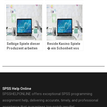
promotion code for
and you will clearness:
new players
registration, cashier,
advertising, and you
can service sit inside
easy visited
Selbige Spiele dieser
Reside Kasino Spiele
Produzent arbeiten
� ein Schonheit vos
muhelos jedoch
�echten� Casinos
gruselig reichhaltig
Wohlgefallen
SPSS Help Online
SPSSHELPONLINE offers exceptional SPSS programming
assignment help, delivering accurate, timely, and professional
assistance that guarantees top-notch results!