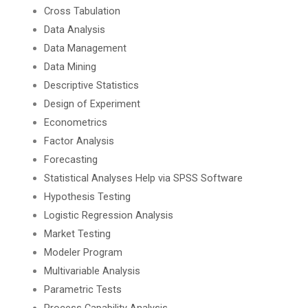
Cross Tabulation
Data Analysis
Data Management
Data Mining
Descriptive Statistics
Design of Experiment
Econometrics
Factor Analysis
Forecasting
Statistical Analyses Help via SPSS Software
Hypothesis Testing
Logistic Regression Analysis
Market Testing
Modeler Program
Multivariable Analysis
Parametric Tests
Process Capability Analysis