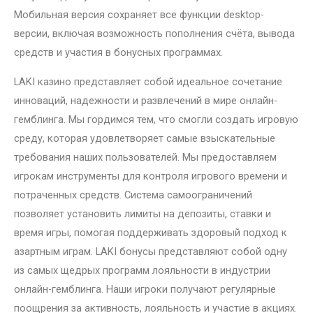
Мобильная версия сохраняет все функции desktop-
версии, включая возможность пополнения счёта, вывода
средств и участия в бонусных программах.
LAKI казино представляет собой идеальное сочетание
инноваций, надежности и развлечений в мире онлайн-
гемблинга. Мы гордимся тем, что смогли создать игровую
среду, которая удовлетворяет самые взыскательные
требования наших пользователей. Мы предоставляем
игрокам инструменты для контроля игрового времени и
потраченных средств. Система самоограничений
позволяет установить лимиты на депозиты, ставки и
время игры, помогая поддерживать здоровый подход к
азартным играм. LAKI бонусы представляют собой одну
из самых щедрых программ лояльности в индустрии
онлайн-гемблинга. Наши игроки получают регулярные
поощрения за активность, лояльность и участие в акциях.