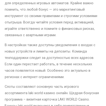
для определенных игровых автоматов. Крайне важно
помнить, что любой бонус — это маркетинговый
инструмент со своими правилами и строгими условиями
отыгрыша. Всегда читайте условия перед активацией,
играйте ответственно и помните о финансовых рисках,
связанных с азартными играми.
В настройках также доступны уведомления о входах с
новых устройств и лимиты на депозиты. Команда
техподдержки следит за доступностью всех адресов.
Если один перестает работать, в течение нескольких
часов появляется новый. Особенно это актуально в
регионах с интернет-ограничениями.
Слоты составляют основную часть игрового
ассортимента laki world казино онлайн. Щедрая бонусная
программа – визитная карточка LAKI WORLD Casino.
Бонусы laki world включают в себя приветственные