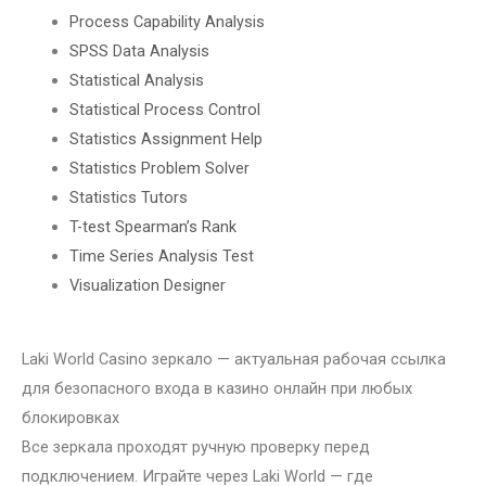
Process Capability Analysis
SPSS Data Analysis
Statistical Analysis
Statistical Process Control
Statistics Assignment Help
Statistics Problem Solver
Statistics Tutors
T-test Spearman’s Rank
Time Series Analysis Test
Visualization Designer
Laki World Casino зеркало — актуальная рабочая ссылка
для безопасного входа в казино онлайн при любых
блокировках
Все зеркала проходят ручную проверку перед
подключением. Играйте через Laki World — где