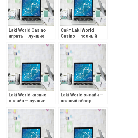
Laki World Casino
Сайт Laki World
играть — лучшие
Casino — полный
предложения для
обзор всех игровых
стабильной игры на
разделов, бонусных
реальные деньги и
программ и
участия в турнирах
возможностей
казино
казино Laki World
Laki World казино
Laki World онлайн —
онлайн — лучшие
полный обзор
игры, бонусы и
возможностей
эксклюзивные
платформы,
предложения для
включая слоты,
пользователей
турниры, бонусы и
платформы Laki
мобильную версию
World