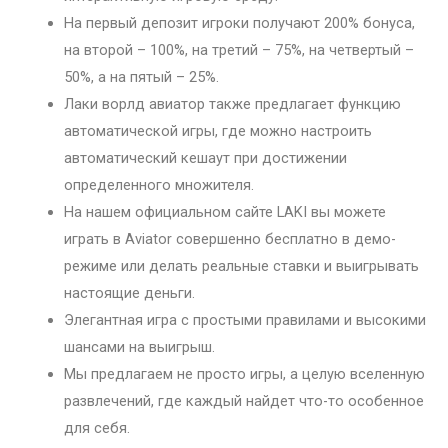
На первый депозит игроки получают 200% бонуса,
на второй – 100%, на третий – 75%, на четвертый –
50%, а на пятый – 25%.
Лаки ворлд авиатор также предлагает функцию
автоматической игры, где можно настроить
автоматический кешаут при достижении
определенного множителя.
На нашем официальном сайте LAKI вы можете
играть в Aviator совершенно бесплатно в демо-
режиме или делать реальные ставки и выигрывать
настоящие деньги.
Элегантная игра с простыми правилами и высокими
шансами на выигрыш.
Мы предлагаем не просто игры, а целую вселенную
развлечений, где каждый найдет что-то особенное
для себя.