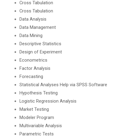
Cross Tabulation
Cross Tabulation
Data Analysis
Data Management
Data Mining
Descriptive Statistics
Design of Experiment
Econometrics
Factor Analysis
Forecasting
Statistical Analyses Help via SPSS Software
Hypothesis Testing
Logistic Regression Analysis
Market Testing
Modeler Program
Multivariable Analysis
Parametric Tests