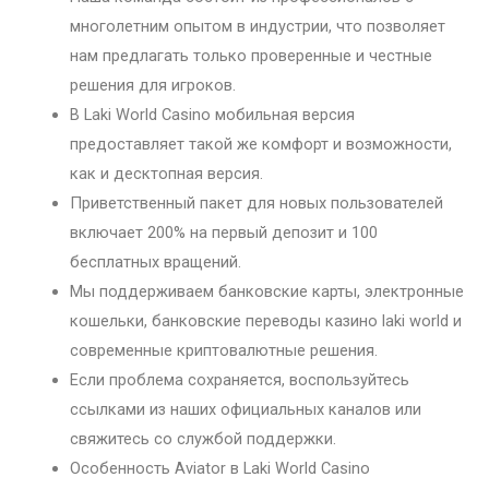
многолетним опытом в индустрии, что позволяет
нам предлагать только проверенные и честные
решения для игроков.
В Laki World Casino мобильная версия
предоставляет такой же комфорт и возможности,
как и десктопная версия.
Приветственный пакет для новых пользователей
включает 200% на первый депозит и 100
бесплатных вращений.
Мы поддерживаем банковские карты, электронные
кошельки, банковские переводы казино laki world и
современные криптовалютные решения.
Если проблема сохраняется, воспользуйтесь
ссылками из наших официальных каналов или
свяжитесь со службой поддержки.
Особенность Aviator в Laki World Casino