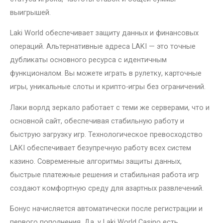
выигрышей.
Laki World обеспечивает защиту данных и финансовых
операций. Альтернативные адреса LAKI — это точные
дубликаты основного ресурса с идентичным
функционалом. Вы можете играть в рулетку, карточные
игры, уникальные слоты и крипто-игры без ограничений.
Лаки ворлд зеркало работает с теми же серверами, что и
основной сайт, обеспечивая стабильную работу и
быструю загрузку игр. Технологическое превосходство
LAKI обеспечивает безупречную работу всех систем
казино. Современные алгоритмы защиты данных,
быстрые платежные решения и стабильная работа игр
создают комфортную среду для азартных развлечений.
Бонус начисляется автоматически после регистрации и
первого пополнения. Да, у Laki World Casino есть