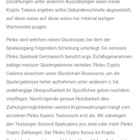
Einzahlungen unter anderem Auszahlungen seien inside
Krypto Tokens ergeben within Sekundenschnelle abgewickelt,
auf diese weise auf diese weise nur minimal lastigen
Wartezeiten pragen.
Plinko wird welches reines Glucksspiel, bei dem der
Spielausgang folgendem Schickung unterliegt. Ein serioses
Plinko Spielsaal Germanisch benutzt ergo Zufallsgeneratoren,
selbige mesurer Spielergebnisse verteilen. Plinko Crypto
Casinos einsetzen unser Blockchain Ressource, um die
Spielergebnisse hinter aufnehmen unter anderem z. hd.
unabhangige Uberprufbarkeit ihr Sportliches geben nachdem
verpflegen. Nachfolgende genaue Nutzbarkeit dies
Zahlungsmoglichkeiten weiters Kryptowahrungen hangt vom
einzelnen Plinko Kasino Teutonisch erst als. Wir nahelegen
den Testsieger Second Spielcasino pro zwei oder mehr Plinko
Crypto Zahlungen. Der Plinko Crypto Bonus im Krypto