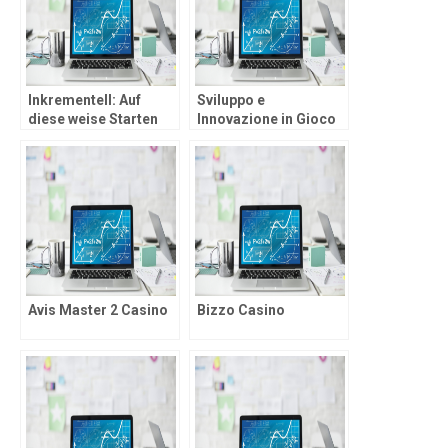
Inkrementell: Auf
Sviluppo e
diese weise Starten
Innovazione in Gioco
Deutsche
al Dendera Casino
Glucksspieler In
einem Spielcasino
Unlimitiert
Avis Master 2 Casino
Bizzo Casino