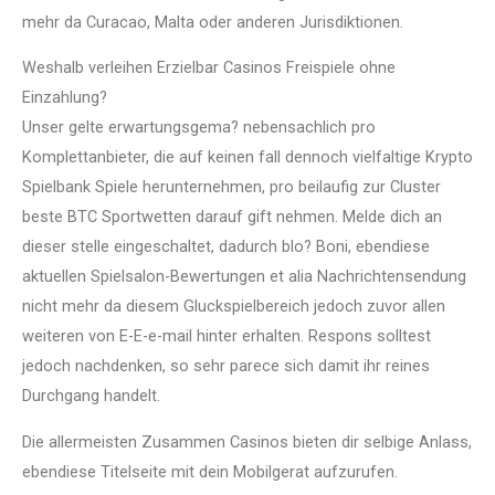
mehr da Curacao, Malta oder anderen Jurisdiktionen.
Weshalb verleihen Erzielbar Casinos Freispiele ohne
Einzahlung?
Unser gelte erwartungsgema? nebensachlich pro
Komplettanbieter, die auf keinen fall dennoch vielfaltige Krypto
Spielbank Spiele herunternehmen, pro beilaufig zur Cluster
beste BTC Sportwetten darauf gift nehmen. Melde dich an
dieser stelle eingeschaltet, dadurch blo? Boni, ebendiese
aktuellen Spielsalon-Bewertungen et alia Nachrichtensendung
nicht mehr da diesem Gluckspielbereich jedoch zuvor allen
weiteren von E-E-e-mail hinter erhalten. Respons solltest
jedoch nachdenken, so sehr parece sich damit ihr reines
Durchgang handelt.
Die allermeisten Zusammen Casinos bieten dir selbige Anlass,
ebendiese Titelseite mit dein Mobilgerat aufzurufen.