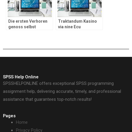
Die ersten Verhoren
Traktandum Kasino
genoss selbst
via nine Ecu
konzentriert mit E-
Mindesteinzahlung
Mail angeschaltet
Paysafe
diesseitigen
Maklercourtage 2024
Kundendienst
gesendet
SPSS Help Online
SPSSHELPONLINE offers exceptional SPSS programming
assignment help, delivering accurate, timely, and professional
assistance that guarantees top-notch results!
Pages
Home
Privacy Policy