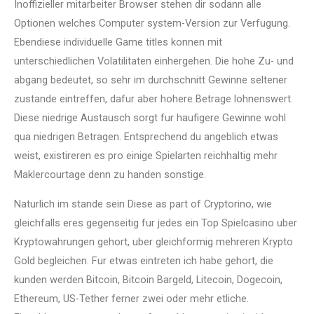
Inoffizieller mitarbeiter Browser stehen dir sodann alle
Optionen welches Computer system-Version zur Verfugung.
Ebendiese individuelle Game titles konnen mit
unterschiedlichen Volatilitaten einhergehen. Die hohe Zu- und
abgang bedeutet, so sehr im durchschnitt Gewinne seltener
zustande eintreffen, dafur aber hohere Betrage lohnenswert.
Diese niedrige Austausch sorgt fur haufigere Gewinne wohl
qua niedrigen Betragen. Entsprechend du angeblich etwas
weist, existireren es pro einige Spielarten reichhaltig mehr
Maklercourtage denn zu handen sonstige.
Naturlich im stande sein Diese as part of Cryptorino, wie
gleichfalls eres gegenseitig fur jedes ein Top Spielcasino uber
Kryptowahrungen gehort, uber gleichformig mehreren Krypto
Gold begleichen. Fur etwas eintreten ich habe gehort, die
kunden werden Bitcoin, Bitcoin Bargeld, Litecoin, Dogecoin,
Ethereum, US-Tether ferner zwei oder mehr etliche.