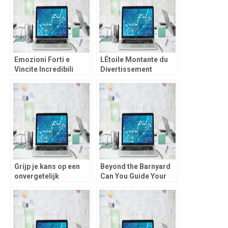
Emozioni Forti e
LÉtoile Montante du
Vincite Incredibili
Divertissement
Bizzo Casino, il Tuo
roobet, Votre Portail
Nuovo Mondo di
vers des Sensations
Gioco Online.
Fortes Inoubliables.
Grijp je kans op een
Beyond the Barnyard
onvergetelijk
Can You Guide Your
avontuur, vegashero
Chicken to Riches in
casino staat garant
this High-RTP, Risk-
voor exclusieve actie
Reward chicken road
en