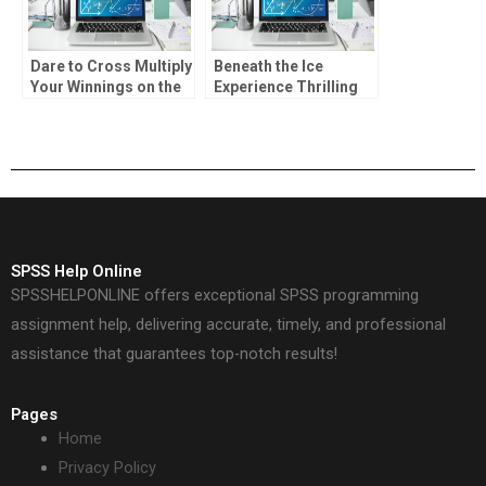
Dare to Cross Multiply
Beneath the Ice
Your Winnings on the
Experience Thrilling
Chicken Road – But
Competition with the
Know When to Stop!
ice fishing game app
and Hook the Biggest
SPSS Help Online
SPSSHELPONLINE offers exceptional SPSS programming
assignment help, delivering accurate, timely, and professional
assistance that guarantees top-notch results!
Pages
Home
Privacy Policy