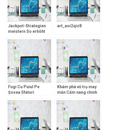
Jackpot-Strategien
art_aoi2qiz8
meistern So erhöht
man mit browinner die
Gewinnchancen im
Online-Casino._2
Fugi Cu Puiul Pe
Khám phá vũ trụ may
Șosea Sfaturi
mắn Cẩm nang chinh
Esențiale și Strategii
phục casino mcw và
pentru Succes în
những phần thưởng
Chicken Road demo și
không giới hạn.
Un Scoru