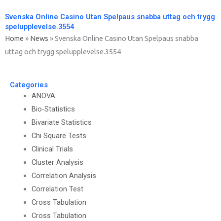
Svenska Online Casino Utan Spelpaus snabba uttag och trygg
spelupplevelse.3554
Home
»
News
»
Svenska Online Casino Utan Spelpaus snabba
uttag och trygg spelupplevelse.3554
Categories
ANOVA
Bio-Statistics
Bivariate Statistics
Chi Square Tests
Clinical Trials
Cluster Analysis
Correlation Analysis
Correlation Test
Cross Tabulation
Cross Tabulation