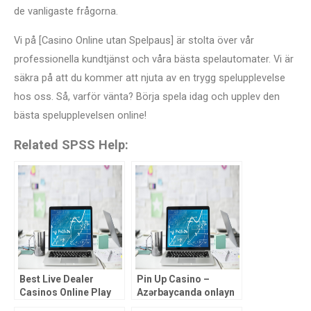
de vanligaste frågorna.
Vi på [Casino Online utan Spelpaus] är stolta över vår
professionella kundtjänst och våra bästa spelautomater. Vi är
säkra på att du kommer att njuta av en trygg spelupplevelse
hos oss. Så, varför vänta? Börja spela idag och upplev den
bästa spelupplevelsen online!
Related SPSS Help:
Best Live Dealer
Pin Up Casino –
Casinos Online Play
Azərbaycanda onlayn
Real Money Games
kazino Pin-Up 1372