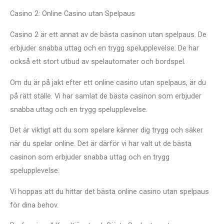
Casino 2: Online Casino utan Spelpaus
Casino 2 är ett annat av de bästa casinon utan spelpaus. De
erbjuder snabba uttag och en trygg spelupplevelse. De har
också ett stort utbud av spelautomater och bordspel.
Om du är på jakt efter ett online casino utan spelpaus, är du
på rätt ställe. Vi har samlat de bästa casinon som erbjuder
snabba uttag och en trygg spelupplevelse.
Det är viktigt att du som spelare känner dig trygg och säker
när du spelar online. Det är därför vi har valt ut de bästa
casinon som erbjuder snabba uttag och en trygg
spelupplevelse.
Vi hoppas att du hittar det bästa online casino utan spelpaus
för dina behov.