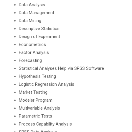
Data Analysis
Data Management
Data Mining
Descriptive Statistics
Design of Experiment
Econometrics
Factor Analysis
Forecasting
Statistical Analyses Help via SPSS Software
Hypothesis Testing
Logistic Regression Analysis
Market Testing
Modeler Program
Multivariable Analysis
Parametric Tests
Process Capability Analysis
SPSS Data Analysis