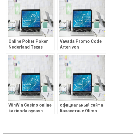
Online Poker Poker
Vavada Promo Code
Nederland Texas
Arten von
Hold’em & Omaha
Belohnungen im
Online Casino.1824
WinWin Casino online
официальный сайт в
kazinoda oynash
Казахстане Olimp
boyicha toliq
Casino.26685 (2)
qollanma.1626