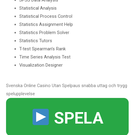
Statistical Analysis
Statistical Process Control
Statistics Assignment Help
Statistics Problem Solver
Statistics Tutors
T-test Spearman’s Rank
Time Series Analysis Test
Visualization Designer
Svenska Online Casino Utan Spelpaus snabba uttag och trygg
spelupplevelse
SPELA