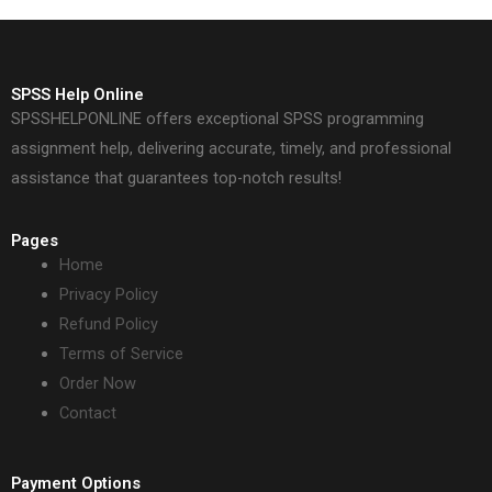
SPSS Help Online
SPSSHELPONLINE offers exceptional SPSS programming
assignment help, delivering accurate, timely, and professional
assistance that guarantees top-notch results!
Pages
Home
Privacy Policy
Refund Policy
Terms of Service
Order Now
Contact
Payment Options