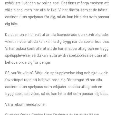
nybörjare i världen av online spel. Det finns många casinon att
välja bland, men inte alla är lika. Vi har därför samlat de bästa
casinon utan spelpaus för dig, så du kan hitta det som passar
dig bäst.
De casinon vi har valt ut är alla licensierade och kontrollerade,
vilket innebär att du kan känna dig trygg när du spelar hos oss.
Vi har också kontrollerat att de har snabba uttag och en trygg
spelupplevelse, så du kan njuta av din spelupplevelse utan att
behöva oroa dig för pengar.
Så, varför vänta? Börja din spelupplevelse idag och njut av din
favoritspel utan att behöva oroa dig för pengar. Vi har alla
casinon utan spelpaus som erbjuder snabba uttag och en
trygg spelupplevelse, så du kan hitta det som passar dig bäst.
Våra rekommendationer: