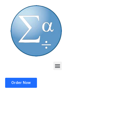
Skip
to
content
Menu
Order Now