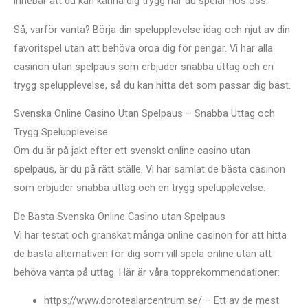
innebär att du kan känna dig trygg när du spelar hos oss.
Så, varför vänta? Börja din spelupplevelse idag och njut av din
favoritspel utan att behöva oroa dig för pengar. Vi har alla
casinon utan spelpaus som erbjuder snabba uttag och en
trygg spelupplevelse, så du kan hitta det som passar dig bäst.
Svenska Online Casino Utan Spelpaus – Snabba Uttag och
Trygg Spelupplevelse
Om du är på jakt efter ett svenskt online casino utan
spelpaus, är du på rätt ställe. Vi har samlat de bästa casinon
som erbjuder snabba uttag och en trygg spelupplevelse.
De Bästa Svenska Online Casino utan Spelpaus
Vi har testat och granskat många online casinon för att hitta
de bästa alternativen för dig som vill spela online utan att
behöva vänta på uttag. Här är våra topprekommendationer:
https://www.dorotealarcentrum.se/ – Ett av de mest