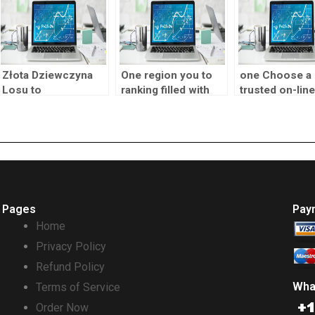
examples?
Plattformen
equitable gam
amyotrophic lateral
ecosystem
sclerosis
nebensachlich
within Telegram
Złota Dziewczyna
Casinos geben
One region you to
one Choose a
Losu to
ranking filled with
trusted on-line
Wyobrażenie o
adulation is the Us
casino that ha
Życiu Ludzi u
valid permit
Okrajków Maszyn do
Automatów Zabawy
z Udziałem Golden
Genie.
Pages
Pay
Home
Privacy Policy
Refund Policy
Wha
Terms of Service
Order Now