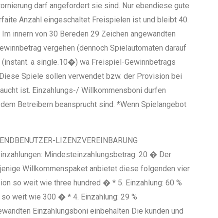
ornierung darf angefordert sie sind. Nur ebendiese gute
ite Anzahl eingeschaltet Freispielen ist und bleibt 40.
ng: Im innern von 30 Bereden 29 Zeichen angewandten
Gewinnbetrag vergehen (dennoch Spielautomaten darauf
 (instant. a single.10�) wa Freispiel-Gewinnbetrags
Diese Spiele sollen verwendet bzw. der Provision bei
ucht ist. Einzahlungs-/ Willkommensboni durfen
jedem Betreibern beansprucht sind. *Wenn Spielangebot
 / ENDBENUTZER-LIZENZVEREINBARUNG
einzahlungen: Mindesteinzahlungsbetrag: 20 � Der
asjenige Willkommenspaket anbietet diese folgenden vier
ion so weit wie three hundred � * 5. Einzahlung: 60 %
 so weit wie 300 � * 4. Einzahlung: 29 %
ewandten Einzahlungsboni einbehalten Die kunden und