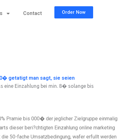
Order Now
cs
Contact
� getatigt man sagt, sie seien
eine Einzahlung bei min. 8� solange bis
% Pramie bis 000� der jeglicher Zielgruppe einmalig
rts dieser beri?chtigten Einzahlung online marketing
zt die 50-fache Umsatzbedingung, wafer erfullt werden