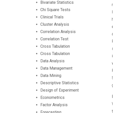
Bivariate Statistics
Chi Square Tests
Clinical Trials
Cluster Analysis
Correlation Analysis
Correlation Test
Cross Tabulation
Cross Tabulation
Data Analysis
Data Management
Data Mining
Descriptive Statistics
Design of Experiment
Econometrics
Factor Analysis
Forecasting