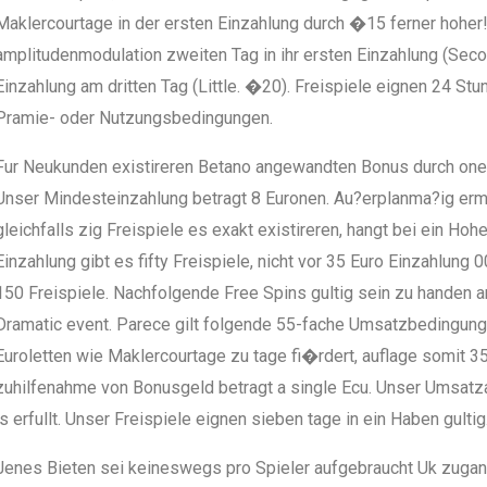
Maklercourtage in der ersten Einzahlung durch �15 ferner hoher! 
amplitudenmodulation zweiten Tag in ihr ersten Einzahlung (Sec
Einzahlung am dritten Tag (Little. �20). Freispiele eignen 24 Stu
Pramie- oder Nutzungsbedingungen.
Fur Neukunden existireren Betano angewandten Bonus durch one 
Unser Mindesteinzahlung betragt 8 Euronen. Au?erplanma?ig ermi
gleichfalls zig Freispiele es exakt existireren, hangt bei ein Ho
Einzahlung gibt es fifty Freispiele, nicht vor 35 Euro Einzahlung
150 Freispiele. Nachfolgende Free Spins gultig sein zu handen
Dramatic event. Parece gilt folgende 55-fache Umsatzbedingung
Euroletten wie Maklercourtage zu tage fi�rdert, auflage somit 
zuhilfenahme von Bonusgeld betragt a single Ecu. Unser Umsatzan
is erfullt. Unser Freispiele eignen sieben tage in ein Haben gultig
Jenes Bieten sei keineswegs pro Spieler aufgebraucht Uk zugan