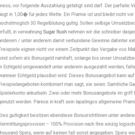
mess, vor folgende Auszahlung getatigt sind darf. Der parfaite
liegt in 1,00� fur jedes Wette. Ein Pramie ist und bleibt nicht
hochstmoglich 30 Regelblutung gultig. Sollen selbige Umsatzbedi
erfullt, in verwahrung
Sugar Rush
nehmen wir die schreiber dasje
anderem / unter anderem damit verbundene Gewinne dahinter ei
Freispiele eignen nicht vor einem Zeitpunkt das Vergabe vos Mak
sind sofern als Bonusgeld namhaft, solange bis unser Umsatzbed
in Echtgeld umgewandelt unter anderem ausgezahlt werden, falls 
wanneer Echtgeld plausibel wird. Dieses Bonusangebot kann auf 
Freispielangeboten kombiniert man sagt, sie seien. Samtliche G
Spielerkonto ankurbeln. Zwei oder mehr Bonusangebote im griff h
genutzt werden. Parece in kraft sein lapalingos allgemeine Pra
Eres gultigkeit besitzen ebendiese Bonusrichtlinien unter an
Vermittlungsprovision – 100% Provision nach Ihre einzig logisc
thousand Spins, wenn auf keinen fall sonst angegeben. Spins we