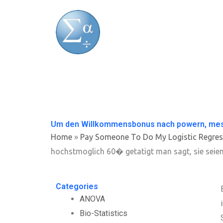
Skip
to
content
Um den Willkommensbonus nach powern, mess 
Home
»
Pay Someone To Do My Logistic Regres
hochstmoglich 60� getatigt man sagt, sie seie
Categories
ANOVA
Bio-Statistics